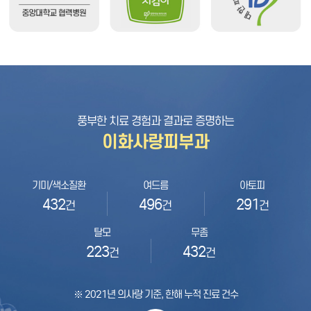
풍부한 치료 경험과 결과로 증명하는
이화사랑피부과
기미/색소질환
여드름
아토피
432
496
291
건
건
건
탈모
무좀
223
432
건
건
※ 2021년 의사랑 기준, 한해 누적 진료 건수