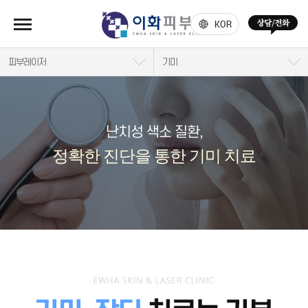
KOR
피부레이저
기미
난치성 색소 질환,
정확한 진단을 통한 기미 치료