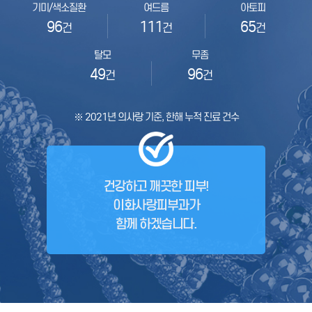
기미/색소질환
여드름
아토피
96
111
65
건
건
건
탈모
무좀
49
96
건
건
※ 2021년 의사랑 기준, 한해 누적 진료 건수
건강하고 깨끗한 피부!
이화사랑피부과가
함께 하겠습니다.