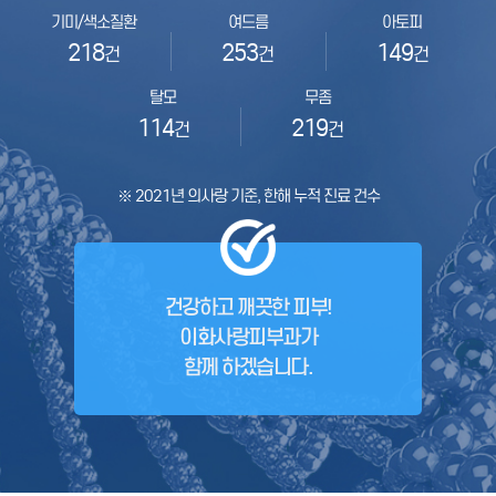
기미/색소질환
여드름
아토피
218
253
149
건
건
건
탈모
무좀
114
219
건
건
※ 2021년 의사랑 기준, 한해 누적 진료 건수
건강하고 깨끗한 피부!
이화사랑피부과가
함께 하겠습니다.